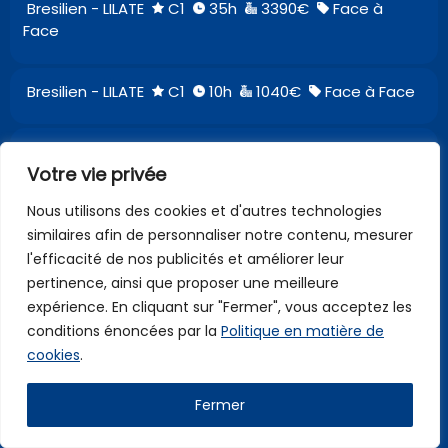
Bresilien - LILATE
C1
35h
3390€
Face à
Face
Bresilien - LILATE
C1
10h
1040€
Face à Face
Bresilien - LILATE
C1
20h
1750€
Face à Face
Votre vie privée
Téléphone Visio
Nous utilisons des cookies et d'autres technologies
Bresilien - LILATE
C1
10h
990€
Face à Face
similaires afin de personnaliser notre contenu, mesurer
Téléphone Visio
l'efficacité de nos publicités et améliorer leur
pertinence, ainsi que proposer une meilleure
expérience. En cliquant sur "Fermer", vous acceptez les
Chinois - LILATE
B2
55h
4600€
Téléphone
conditions énoncées par la
Politique en matière de
Visio
cookies
.
Chinois - LILATE
B1
50h
4200€
Téléphone
Fermer
Visio